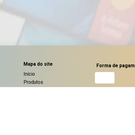
Mapa do site
Forma de pagam
Início
Produtos
Downloads
Benefícios
Dicas
Minha conta